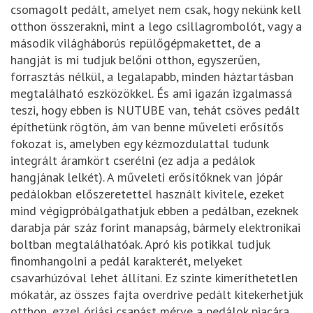
csomagolt pedált, amelyet nem csak, hogy nekünk kell
otthon összerakni, mint a lego csillagrombolót, vagy a
második világháborús repülőgépmakettet, de a
hangját is mi tudjuk belőni otthon, egyszerűen,
forrasztás nélkül, a legalapabb, minden háztartásban
megtalálható eszközökkel. És ami igazán izgalmassá
teszi, hogy ebben is NUTUBE van, tehát csöves pedált
építhetünk rögtön, ám van benne műveleti erősítős
fokozat is, amelyben egy kézmozdulattal tudunk
integrált áramkört cserélni (ez adja a pedálok
hangjának lelkét). A műveleti erősítőknek van jópár
pedálokban előszeretettel használt kivitele, ezeket
mind végigpróbálgathatjuk ebben a pedálban, ezeknek
darabja pár száz forint manapság, bármely elektronikai
boltban megtalálhatóak. Apró kis potikkal tudjuk
finomhangolni a pedál karakterét, melyeket
csavarhúzóval lehet állítani. Ez szinte kimeríthetetlen
mókatár, az összes fajta overdrive pedált kitekerhetjük
otthon, ezzel óriási csapást mérve a pedálok piacára.