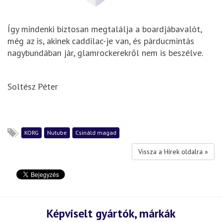
Így mindenki biztosan megtalálja a boardjábavalót,
még az is, akinek caddilac-je van, és párducmintás
nagybundában jár, glamrockerekről nem is beszélve.
Soltész Péter
KORG
Nutube
Csináld magad
Vissza a Hírek oldalra »
Képviselt gyártók, márkák