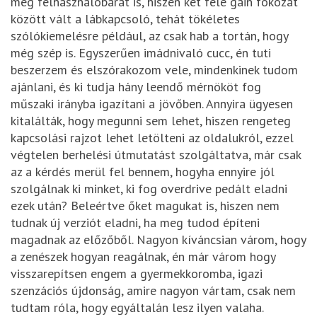
még felhasználóbarát is, hiszen két féle gain fokozat
között vált a lábkapcsoló, tehát tökéletes
szólókiemelésre például, az csak hab a tortán, hogy
még szép is. Egyszerűen imádnivaló cucc, én tuti
beszerzem és elszórakozom vele, mindenkinek tudom
ajánlani, és ki tudja hány leendő mérnököt fog
műszaki irányba igazítani a jövőben. Annyira ügyesen
kitalálták, hogy megunni sem lehet, hiszen rengeteg
kapcsolási rajzot lehet letölteni az oldalukról, ezzel
végtelen berhelési útmutatást szolgáltatva, már csak
az a kérdés merül fel bennem, hogyha ennyire jól
szolgálnak ki minket, ki fog overdrive pedált eladni
ezek után? Beleértve őket magukat is, hiszen nem
tudnak új verziót eladni, ha meg tudod építeni
magadnak az előzőből. Nagyon kíváncsian várom, hogy
a zenészek hogyan reagálnak, én már várom hogy
visszarepítsen engem a gyermekkoromba, igazi
szenzációs újdonság, amire nagyon vártam, csak nem
tudtam róla, hogy egyáltalán lesz ilyen valaha.