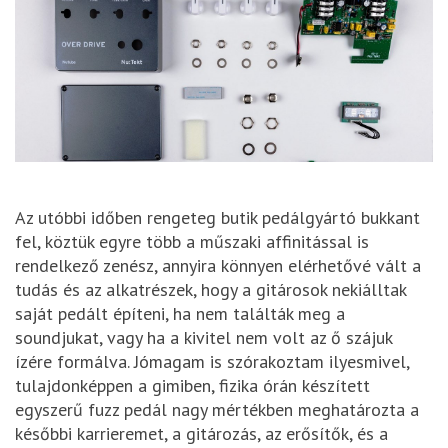
Az utóbbi időben rengeteg butik pedálgyártó bukkant
fel, köztük egyre több a műszaki affinitással is
rendelkező zenész, annyira könnyen elérhetővé vált a
tudás és az alkatrészek, hogy a gitárosok nekiálltak
saját pedált építeni, ha nem találták meg a
soundjukat, vagy ha a kivitel nem volt az ő szájuk
ízére formálva. Jómagam is szórakoztam ilyesmivel,
tulajdonképpen a gimiben, fizika órán készített
egyszerű fuzz pedál nagy mértékben meghatározta a
későbbi karrieremet, a gitározás, az erősítők, és a