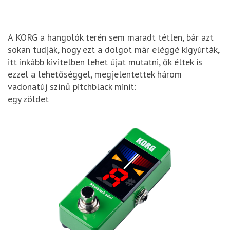
A KORG a hangolók terén sem maradt tétlen, bár azt
sokan tudják, hogy ezt a dolgot már eléggé kigyúrták,
itt inkább kivitelben lehet újat mutatni, ők éltek is
ezzel a lehetőséggel, megjelentettek három
vadonatúj színű pitchblack minit:
egy zöldet