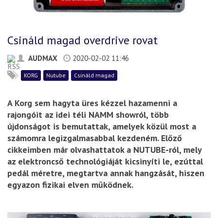
Csináld magad overdrive rovat
AUDMAX
2020-02-02 11:46
KORG
Nutube
Csináld magad
A Korg sem hagyta üres kézzel hazamenni a
rajongóit az idei téli NAMM showról, több
újdonságot is bemutattak, amelyek közül most a
számomra legizgalmasabbal kezdeném. Előző
cikkeimben már olvashattatok a NUTUBE-ról, mely
az elektroncső technológiáját kicsinyíti le, ezúttal
pedál méretre, megtartva annak hangzását, hiszen
egyazon fizikai elven működnek.