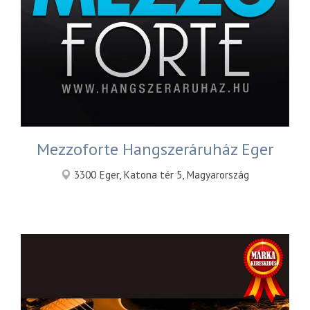
Mezzoforte Hangszeráruház Eger
3300 Eger, Katona tér 5, Magyarország