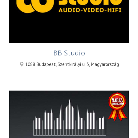
BB Studio
1088 Budapest, Szentkirályi u. 3, Magyarország