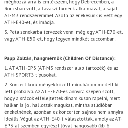
méghozzá arra is emlékszem, hogy Debrecenben, a
Roncsban volt, a tavaszi turnénk alkalmával, a saját
AT-M3 rendszeremmel. Azóta az énekesünk is vett egy
ATH-E40-et, és imádja.
3. Peta zenekarba tervezek venni még egy ATH-E70-et,
vagy ATH-E50-et, hogy legyen mindkét cuccomban.
Papp Zoltán, hangmérnök (Children Of Distance):
1. AT ATH-EP3 (AT-M3 rendszer alap tartozék) és az
ATH-SPORT3 típusokat.
2. Koncert körülmények között mindhárom modell ki
lett próbálva. Az ATH-E70-es annyira szépen szólt,
hogy a srácok elfelejtettek dinamikusan rapelni, mert
halkan is jól hallották magukat, mintha stúdióban
énekelnének, azonban ez koncerten sajnos nem annyira
ideális. Végül az ATH-E40-t választották, amely az AT-
EP3-al szemben egyrészt jóval hangosabb (kb. 6-