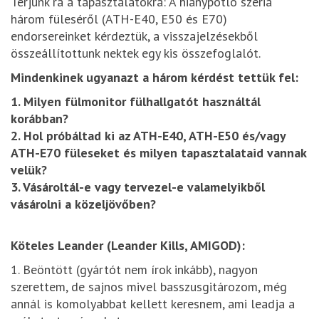
Térjünk rá a tapasztalatokra: A hiánypótló széria
három füleséről (ATH-E40, E50 és E70)
endorsereinket kérdeztük, a visszajelzésekből
összeállítottunk nektek egy kis összefoglalót.
Mindenkinek ugyanazt a három kérdést tettük fel:
1. Milyen fülmonitor fülhallgatót használtál
korábban?
2. Hol próbáltad ki az ATH-E40, ATH-E50 és/vagy
ATH-E70 füleseket és milyen tapasztalataid vannak
velük?
3. Vásároltál-e vagy tervezel-e valamelyikből
vásárolni a közeljövőben?
​Köteles Leander (Leander Kills, AMIGOD):
1. Beöntött (gyártót nem írok inkább), nagyon
szerettem, de sajnos mivel basszusgitározom, még
annál is komolyabbat kellett keresnem, ami leadja a