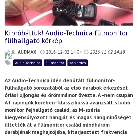
Kipróbáltuk! Audio-Technica fülmonitor
fülhallgató körkép
AUDMAX
2016-12-02 14:04
2016-12-02 14:18
Audio-Technica
Fülmonitor
Körkérdés
Az Audio-Technica idén debütált fülmonitor-
fülhallgató sorozatából az első darabok érkezését
óriási ujjongás és örömmámor övezte. A -nem csupán
AT rajongók körében- klasszikussá avanzsált stúdió
monitor fejhallgató család, az M-széria
kiegyensúlyozott hangját és magas hangminőségét
ültették át a fülmonitor család mindhárom
darabjának meghajtójába, kiterjesztett frekvencia