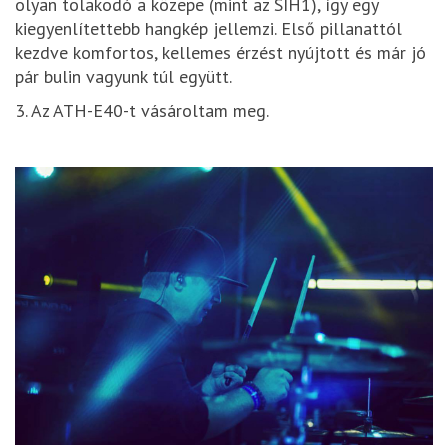
olyan tolakodó a közepe (mint az SIH1), így egy
kiegyenlítettebb hangkép jellemzi. Első pillanattól
kezdve komfortos, kellemes érzést nyújtott és már jó
pár bulin vagyunk túl együtt.
3. Az ATH-E40-t vásároltam meg.