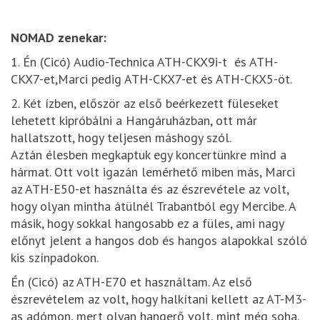
NOMAD zenekar:
1. Én (Cicó) Audio-Technica ATH-CKX9i-t és ATH-
CKX7-et,Marci pedig ATH-CKX7-et és ATH-CKX5-öt.
2. Két ízben, először az első beérkezett füleseket
lehetett kipróbálni a Hangáruházban, ott már
hallatszott, hogy teljesen máshogy szól.
Aztán élesben megkaptuk egy koncertünkre mind a
hármat. Ott volt igazán lemérhető miben más, Marci
az ATH-E50-et használta és az észrevétele az volt,
hogy olyan mintha átülnél Trabantból egy Mercibe. A
másik, hogy sokkal hangosabb ez a füles, ami nagy
előnyt jelent a hangos dob és hangos alapokkal szóló
kis színpadokon.
Én (Cicó) az ATH-E70 et használtam. Az első
észrevételem az volt, hogy halkítani kellett az AT-M3-
as adómon, mert olyan hangerő volt, mint még soha.