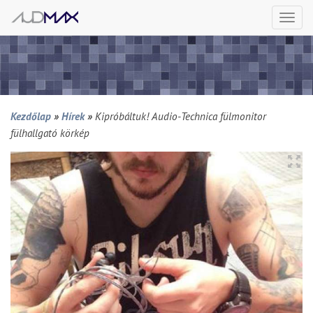
Togg
navi
Kezdőlap
»
Hírek
»
Kipróbáltuk! Audio-Technica fülmonitor
fülhallgató körkép