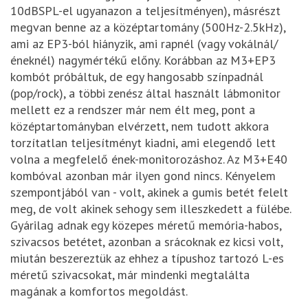
10dBSPL-el ugyanazon a teljesítményen), másrészt
megvan benne az a középtartomány (500Hz-2.5kHz),
ami az EP3-ból hiányzik, ami rapnél (vagy vokálnál/
éneknél) nagymértékű előny. Korábban az M3+EP3
kombót próbáltuk, de egy hangosabb színpadnál
(pop/rock), a többi zenész által használt lábmonitor
mellett ez a rendszer már nem élt meg, pont a
középtartományban elvérzett, nem tudott akkora
torzítatlan teljesítményt kiadni, ami elegendő lett
volna a megfelelő ének-monitorozáshoz. Az M3+E40
kombóval azonban már ilyen gond nincs. Kényelem
szempontjából van - volt, akinek a gumis betét felelt
meg, de volt akinek sehogy sem illeszkedett a fülébe.
Gyárilag adnak egy közepes méretű memória-habos,
szivacsos betétet, azonban a srácoknak ez kicsi volt,
miután beszereztük az ehhez a típushoz tartozó L-es
méretű szivacsokat, már mindenki megtalálta
magának a komfortos megoldást.