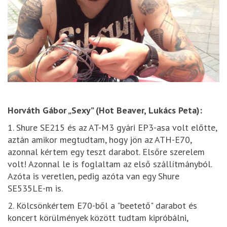
Horváth Gábor „Sexy” (Hot Beaver, Lukács Peta):
1. Shure SE215 és az AT-M3 gyári EP3-asa volt előtte,
aztán amikor megtudtam, hogy jön az ATH-E70,
azonnal kértem egy teszt darabot. Elsőre szerelem
volt! Azonnal le is foglaltam az első szállítmányból.
Azóta is veretlen, pedig azóta van egy Shure
SE535LE-m is.
2. Kölcsönkértem E70-ből a "beetető" darabot és
koncert körülmények között tudtam kipróbálni,