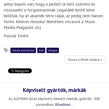
annyi bajom van, hogy a pedált le kell szerelni és
visszaadni a forgalmazónak. Legalább kettő kéne
belőlük, ha át akarnék térni rájuk, az pedig nem három
forint. Kedves Jézuska! Remélem olvasod a Music
Media Magazint. (Is)
Huszár Endre
Sakae Axelandor
dob
lábgép
Vissza a Hírek oldalra »
Képviselt gyártók, márkák
Az AUDMAX által képviselt kiemelt márkák, gyártók - ABC
sorrendben.
Bővebben...