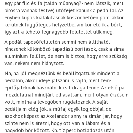
egy pár filc és fa (talán műanyag?- nem látszik, mert
pirosra vannak festve) ütőfejet kapunk a pedállal. Az
enyhén kúpos kialakításnak köszönhetően pont akkor
kerülnek függőleges helyzetbe, amikor elérik a bőrt,
így azt a lehető legnagyobb felülettel ütik meg.
A pedál taposófelületén semmi nem állítható,
nincsenek különböző tapadású borítások, csak a sima
alumínium felület, de nem is biztos, hogy erre szükség
van, nekem nem hiányzott.
Na, ha jól megnéztünk és beállítgattunk mindent a
pedálon, akkor ideje játszani is rajta, mert fém-
építőjátéknak használni kicsit drága lenne. Az első pár
mozdulatnál mindjárt elhasaltam, mert olyan érzésem
volt, mintha a levegőben rugdalóznék. A saját
pedáljaim elég jók, a műfaj egyik legjobbjai, de
azokhoz képest az Axelandor annyira simán jár, hogy
szinte nem is érezni, hogy ott van a lábam és a
nagydob bőr között. Kb. tíz perc botladozás után