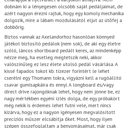
dobnám ki a lényegesen olcsóbb saját pedáljaimat, de
azért nagyon érezni rajtuk, hogy egy komoly mechanika
dolgozik, mire a lábam mozdulásától eljut az ütőfej a
dobbőrig.
Biztos vannak az Axelandorhoz hasonlóan könnyed
játékot biztosító pedálok (nem sok), de aki egy életre
szóló, láncos shortboard pedált keres, az mindenképp
nézze meg, ha esetleg megtetszik neki, akkor
valószínűleg ez lesz élete utolsó pedál vásárlása. A
kissé fapados tokot kb. tízezer forintért le lehet
cserélni egy Thomann tokra, vigyázni kell a rugóállító
csavar gumisapkáira és ennyi. A longboard és/vagy
direct drive rajongóknak lehet, hogy nem jönne be, ez
nagy mértékben egyéni ízlés dolga, de egy próbakört
még nekik is érdemes lehet futni vele, mert nincs
kizárva, hogy ez a nagyon igényesen megvalósított
precíziós műszer elcsábítja őket. Most, hogy ilyen
szépen összefoglaltam a benyomásaimat, már csak