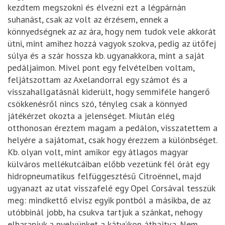
kezdtem megszokni és élvezni ezt a légpárnán
suhanást, csak az volt az érzésem, ennek a
könnyedségnek az az ára, hogy nem tudok vele akkorát
ütni, mint amihez hozzá vagyok szokva, pedig az ütőfej
súlya és a szár hossza kb. ugyanakkora, mint a saját
pedáljaimon. Mivel pont egy felvételben voltam,
feljátszottam az Axelandorral egy számot és a
visszahallgatásnál kiderült, hogy semmiféle hangerő
csökkenésről nincs szó, tényleg csak a könnyed
játékérzet okozta a jelenséget. Miután elég
otthonosan éreztem magam a pedálon, visszatettem a
helyére a sajátomat, csak hogy érezzem a különbséget.
Kb. olyan volt, mint amikor egy átlagos magyar
külváros mellékutcáiban előbb vezetünk fél órát egy
hidropneumatikus felfüggesztésű Citroënnel, majd
ugyanazt az utat visszafelé egy Opel Corsával tesszük
meg: mindkettő elvisz egyik pontból a másikba, de az
utóbbinál jobb, ha csukva tartjuk a szánkat, nehogy
elharapjuk a nyelvünket a kátyúkon áthajtva. Nem