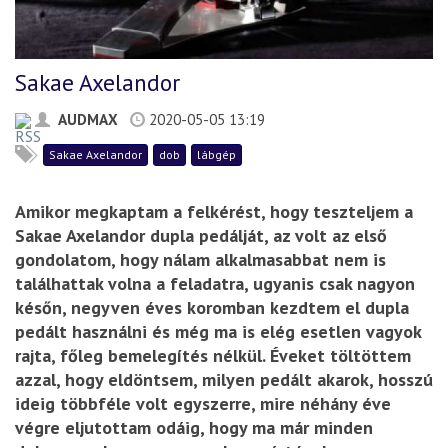
Sakae Axelandor
AUDMAX
2020-05-05 13:19
Sakae Axelandor
dob
lábgép
Amikor megkaptam a felkérést, hogy teszteljem a
Sakae Axelandor dupla pedálját, az volt az első
gondolatom, hogy nálam alkalmasabbat nem is
találhattak volna a feladatra, ugyanis csak nagyon
későn, negyven éves koromban kezdtem el dupla
pedált használni és még ma is elég esetlen vagyok
rajta, főleg bemelegítés nélkül. Éveket töltöttem
azzal, hogy eldöntsem, milyen pedált akarok, hosszú
ideig többféle volt egyszerre, mire néhány éve
végre eljutottam odáig, hogy ma már minden