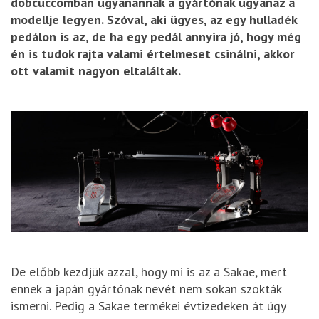
dobcuccomban ugyanannak a gyártónak ugyanaz a
modellje legyen. Szóval, aki ügyes, az egy hulladék
pedálon is az, de ha egy pedál annyira jó, hogy még
én is tudok rajta valami értelmeset csinálni, akkor
ott valamit nagyon eltaláltak.
De előbb kezdjük azzal, hogy mi is az a Sakae, mert
ennek a japán gyártónak nevét nem sokan szokták
ismerni. Pedig a Sakae termékei évtizedeken át úgy