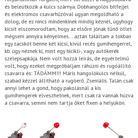
és beleütközik a kulcs szárnya. Dobhangolós bitfejjel
és elektromos csavarhúzóval ugyan megoldható a
dolog, de ez nincs mindenkinek mindig kéznél, úgyhogy
kicsit elszomorodtam, hogy az elsőre jónak tűnő ötlet
mégsem annyira kényelmes… aztán találtam a tokban
egy zacskót benne két kicsi, kívül recés gumihengerrel,
kb. úgy néznek ki, mint egy bicikli-, vagy autókerék
szelepsapkája. Nem volt hozzá leírás, de egyértelmű
volt, hogy ezeket megpróbáljam ráhúzni és rugóállító
csavarra és: TÁDÁMM!!! Máris hangolókulcs nélkül,
szabad kézzel állítható a rugóerő. Zseniális. Talán csak
annyi lehet a gond, hogy pakolásnál a kis
gumihengerek elveszhetnek, mert csak rá vannak húzva
a csavarra, semmi nem tartja őket fixen a helyükön.