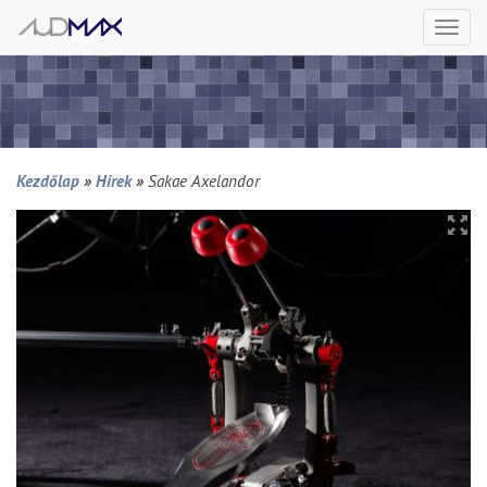
Togg
navi
Kezdőlap
»
Hírek
»
Sakae Axelandor