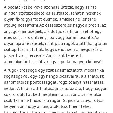
A pedált kézbe véve azonnal látszik, hogy szinte
minden szétszedhető és állítható, tehát nincsenek
olyan fixre gyártott elemek, amikhez ne lehetne
utólag hozzáférni. Az összeszerelés nagyon precíz, az
anyagok minőségiek, a kidolgozás finom, sehol egy
éles sorja, kis öntvényhiba vagy bármi hasonló. Az
olyan apró részletek, mint pl. a rugók alatti hangtalan
csillapítás, mutatják, hogy sehol sem a megúszásra
játszottak a tervezők. Amit csak lehetett,
alumíniumból csináltak, így a pedál nagyon könnyű.
A rugók erőssége egy szabadalmaztatott mechanika
segítségével egy-egy hangolócsavarral állítható, kb.
nanométeres pontossággal, rögzítőanya használata
nélkül. A finom állíthatóságnak az az ára, hogy nagyon
sok fordulatot kell megtenni a csavarral, mire akár
csak 1-2 mm-t húzunk a rugón. Sajnos a csavar olyan
helyen van, hogy a hangolókulcsot nem lehet
folyamatosan forgatni, mert túl közel a nagydobkáva