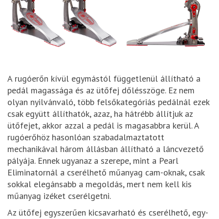
A rugóerőn kívül egymástól függetlenül állítható a
pedál magassága és az ütőfej dőlésszöge. Ez nem
olyan nyilvánvaló, több felsőkategóriás pedálnál ezek
csak együtt állíthatók, azaz, ha hátrébb állítjuk az
ütőfejet, akkor azzal a pedál is magasabbra kerül. A
rugóerőhöz hasonlóan szabadalmaztatott
mechanikával három állásban állítható a láncvezető
pályája. Ennek ugyanaz a szerepe, mint a Pearl
Eliminatornál a cserélhető műanyag cam-oknak, csak
sokkal elegánsabb a megoldás, mert nem kell kis
műanyag izéket cserélgetni.
Az ütőfej egyszerűen kicsavarható és cserélhető, egy-