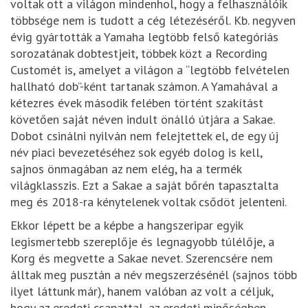
voltak ott a világon mindenhol, hogy a felhasználóik
többsége nem is tudott a cég létezéséről. Kb. negyven
évig gyártották a Yamaha legtöbb felső kategóriás
sorozatának dobtestjeit, többek közt a Recording
Customét is, amelyet a világon a “legtöbb felvételen
hallható dob”-ként tartanak számon. A Yamahával a
kétezres évek második felében történt szakítást
követően saját néven indult önálló útjára a Sakae.
Dobot csinálni nyilván nem felejtettek el, de egy új
név piaci bevezetéséhez sok egyéb dolog is kell,
sajnos önmagában az nem elég, ha a termék
világklasszis. Ezt a Sakae a saját bőrén tapasztalta
meg és 2018-ra kénytelenek voltak csődöt jelenteni.
Ekkor lépett be a képbe a hangszeripar egyik
legismertebb szereplője és legnagyobb túlélője, a
Korg és megvette a Sakae nevet. Szerencsére nem
álltak meg pusztán a név megszerzésénél (sajnos több
ilyet láttunk már), hanem valóban az volt a céljuk,
hogy az eredeti csapattal, az eredeti minőségben