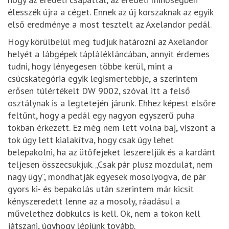
élesszék újra a céget. Ennek az új korszaknak az egyik
első eredménye a most tesztelt az Axelandor pedál.
Hogy körülbelül meg tudjuk határozni az Axelandor
helyét a lábgépek táplálékláncában, annyit érdemes
tudni, hogy lényegesen többe kerül, mint a
csúcskategória egyik legismertebbje, a szerintem
erősen túlértékelt DW 9002, szóval itt a felső
osztálynak is a legtetején járunk. Ehhez képest elsőre
feltűnt, hogy a pedál egy nagyon egyszerű puha
tokban érkezett. Ez még nem lett volna baj, viszont a
tok úgy lett kialakítva, hogy csak úgy lehet
belepakolni, ha az ütőfejeket leszereljük és a kardánt
teljesen összecsukjuk. „Csak pár plusz mozdulat, nem
nagy ügy”, mondhatják egyesek mosolyogva, de pár
gyors ki- és bepakolás után szerintem már kicsit
kényszeredett lenne az a mosoly, ráadásul a
művelethez dobkulcs is kell. Ok, nem a tokon kell
játszani, úgyhogy lépjünk tovább.