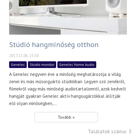
Stúdió hangminőség otthon
2017.11.06. 15:58
Genelec
Stúdió monitor
Genelec Home Audio
A Genelec negyven éve a minőség meghatározója a világ
zenei és más műsorgyártó stúdióiban. Legyen szó zenékről,
filmekről vagy más minőségi audiotartalomról, azok kedvelt
hangját gyakran Genelec aktív hangsugárzókkal állítják
elő olyan minőségben,...
Tovább »
Találatok száma: 3