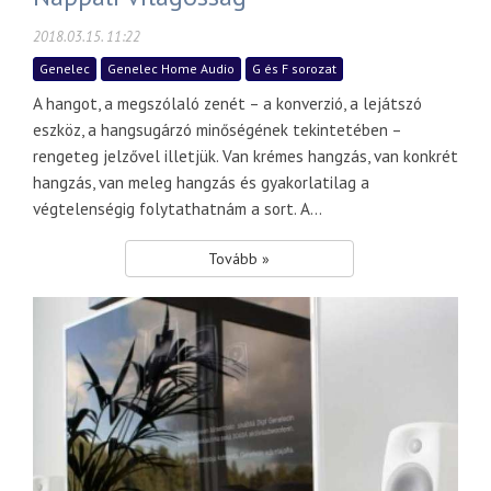
2018.03.15. 11:22
Genelec
Genelec Home Audio
G és F sorozat
A hangot, a megszólaló zenét – a konverzió, a lejátszó
eszköz, a hangsugárzó minőségének tekintetében –
rengeteg jelzővel illetjük. Van krémes hangzás, van konkrét
hangzás, van meleg hangzás és gyakorlatilag a
végtelenségig folytathatnám a sort. A...
Tovább »