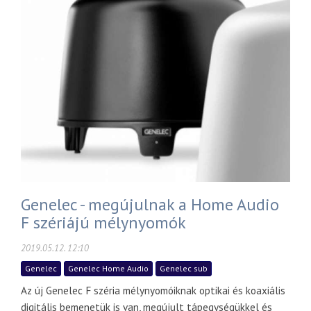
Genelec - megújulnak a Home Audio
F szériájú mélynyomók
2019.05.12. 12:10
Genelec
Genelec Home Audio
Genelec sub
Az új Genelec F széria mélynyomóiknak optikai és koaxiális
digitális bemenetük is van, megújult tápegységükkel és