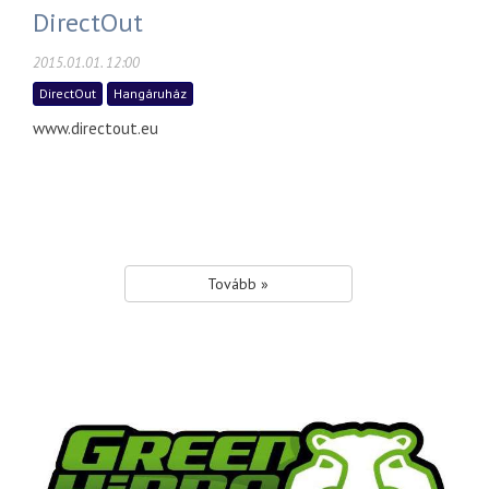
DirectOut
2015.01.01. 12:00
DirectOut
Hangáruház
www.directout.eu
Tovább »