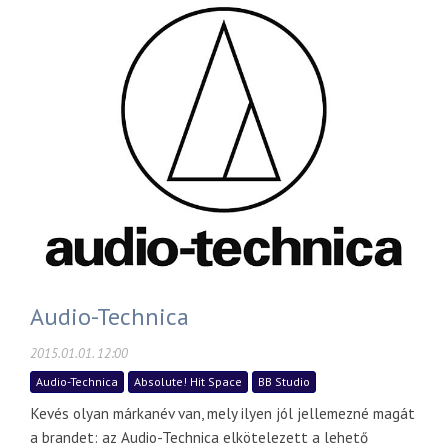
Audio-Technica
2015.01.01. 12:00
Audio-Technica
Absolute! Hit Space
BB Studio
Kevés olyan márkanév van, mely ilyen jól jellemezné magát
a brandet: az Audio-Technica elkötelezett a lehető