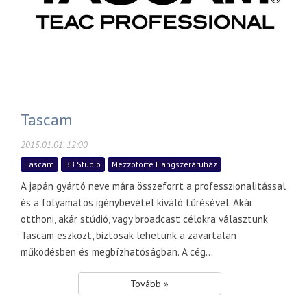
Tascam
2015.01.01. 12:00
Tascam
BB Studio
Mezzoforte Hangszeráruház
A japán gyártó neve mára összeforrt a professzionalitással
és a folyamatos igénybevétel kiváló tűrésével. Akár
otthoni, akár stúdió, vagy broadcast célokra választunk
Tascam eszközt, biztosak lehetünk a zavartalan
működésben és megbízhatóságban. A cég...
Tovább »