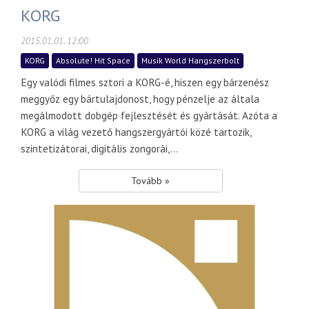
KORG
2015.01.01. 12:00
KORG
Absolute! Hit Space
Musik World Hangszerbolt
Egy valódi filmes sztori a KORG-é, hiszen egy bárzenész
meggyőz egy bártulajdonost, hogy pénzelje az általa
megálmodott dobgép fejlesztését és gyártását. Azóta a
KORG a világ vezető hangszergyártói közé tartozik,
szintetizátorai, digitális zongorái,...
Tovább »