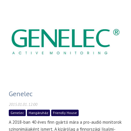
Genelec
2015.01.01. 12:00
Genelec
Hangáruház
Friendly House
A 2018-ban 40 éves finn gyártó mára a pro-audió monitorok
szinonimájaként ismert. A kizárólag a finnországi Iisalmi-