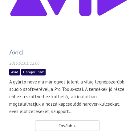
Avid
2015.01.01. 12:00
Avid
Hangáruház
A gyártó neve ma már egyet jelent a világ legnépszerűbb
stúdió szoftverével, a Pro Tools-szal. A termékek jó része
ehhez a szoftverhez köthető, a kínálatban
megtalálhatjuk a hozzá kapcsolódó hardver-kulcsokat,
éves előfizetéseket, szupport...
Tovább »