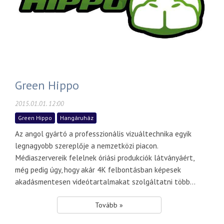
Green Hippo
2015.01.01. 12:00
Green Hippo
Hangáruház
Az angol gyártó a professzionális vizuáltechnika egyik
legnagyobb szereplője a nemzetközi piacon.
Médiaszervereik felelnek óriási produkciók látványáért,
még pedig úgy, hogy akár 4K felbontásban képesek
akadásmentesen videótartalmakat szolgáltatni több...
Tovább »