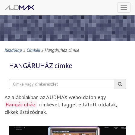
Togg
navi
Kezdőlap
»
Címkék
»
Hangáruház címke
HANGÁRUHÁZ
címke
Keresés:
Az alábbiakban az AUDMAX weboldalon egy
címkével, taggel ellátott oldalak,
Hangáruház
cikkek listázódnak.