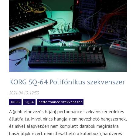
KORG SQ-64 Polifónikus szekvenszer
2021.04.13. 12:33
KORG
SQ64
performance szekvenszer
A (jobb elnevezés híján) performance szekvenszer érdekes
állatfajta. Mivel nincs hangja, nem nevezhető hangszernek,
és mivel alapvetően nem komplett darabok megírására
használjuk, ezért nem illeszthető a különböző, hardveres