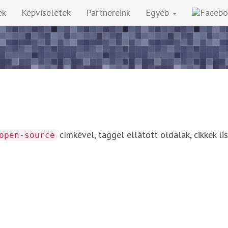
ek
Képviseletek
Partnereink
Egyéb
címkével, taggel ellátott oldalak, cikkek li
open-source