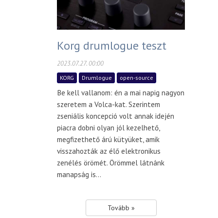
Korg drumlogue teszt
2023.07.27. 00:00
KORG
Drumlogue
open-source
Be kell vallanom: én a mai napig nagyon
szeretem a Volca-kat. Szerintem
zseniális koncepció volt annak idején
piacra dobni olyan jól kezelhető,
megfizethető árú kütyüket, amik
visszahozták az élő elektronikus
zenélés örömét. Örömmel látnánk
manapság is...
Tovább »