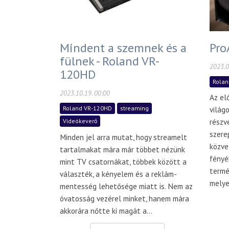
Mindent a szemnek és a
Pro
fülnek - Roland VR-
2023.0
120HD
Rolan
2023.10.19. 00:00
Az el
Roland VR-120HD
streaming
világ
részv
Videókeverő
szere
Minden jel arra mutat, hogy streamelt
közve
tartalmakat mára már többet nézünk
fényé
mint TV csatornákat, többek között a
termé
választék, a kényelem és a reklám-
melyek
mentesség lehetősége miatt is. Nem az
óvatosság vezérel minket, hanem mára
akkorára nőtte ki magát a...