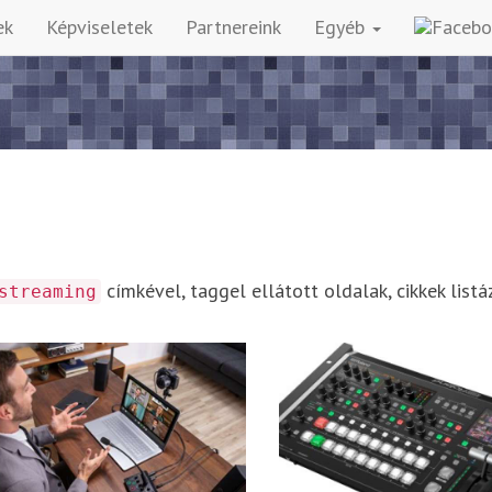
ek
Képviseletek
Partnereink
Egyéb
címkével, taggel ellátott oldalak, cikkek listá
streaming