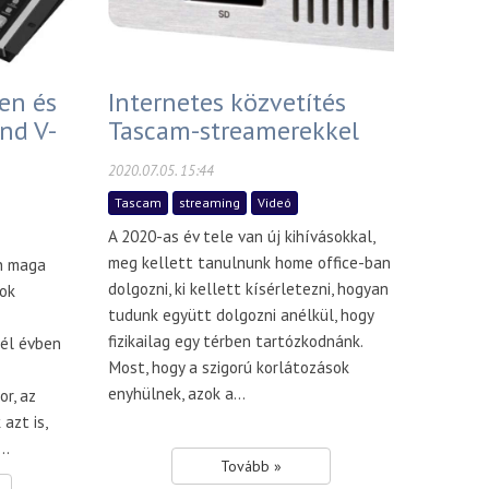
ren és
Internetes közvetítés
and V-
Tascam-streamerekkel
2020.07.05. 15:44
Tascam
streaming
Videó
A 2020-as év tele van új kihívásokkal,
meg kellett tanulnunk home office-ban
n maga
dolgozni, ki kellett kísérletezni, hogyan
ok
tudunk együtt dolgozni anélkül, hogy
fizikailag egy térben tartózkodnánk.
él évben
Most, hogy a szigorú korlátozások
enyhülnek, azok a...
r, az
azt is,
..
Tovább »