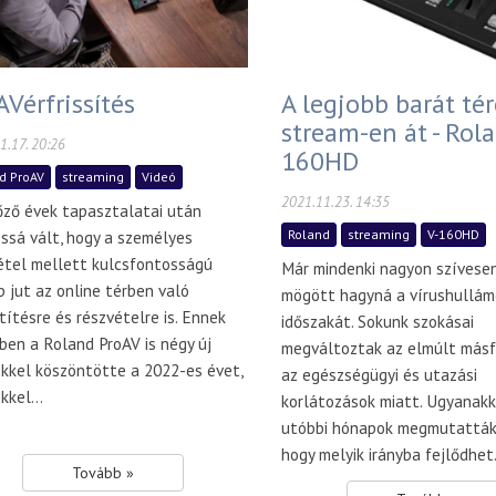
AVérfrissítés
A legjobb barát té
stream-en át - Rol
1.17. 20:26
160HD
d ProAV
streaming
Videó
2021.11.23. 14:35
őző évek tapasztalatai után
Roland
streaming
V-160HD
ossá vált, hogy a személyes
étel mellett kulcsfontosságú
Már mindenki nagyon szívese
p jut az online térben való
mögött hagyná a vírushullám
títésre és részvételre is. Ennek
időszakát. Sokunk szokásai
ben a Roland ProAV is négy új
megváltoztak az elmúlt másf
kkel köszöntötte a 2022-es évet,
az egészségügyi és utazási
kel...
korlátozások miatt. Ugyanakko
utóbbi hónapok megmutatták 
hogy melyik irányba fejlődhet.
Tovább »