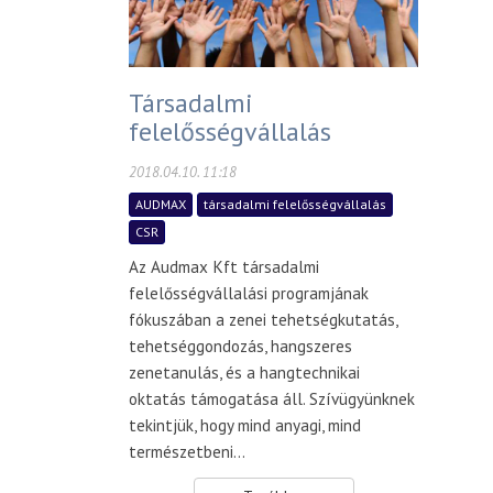
Társadalmi
felelősségvállalás
2018.04.10. 11:18
AUDMAX
társadalmi felelősségvállalás
CSR
Az Audmax Kft társadalmi
felelősségvállalási programjának
fókuszában a zenei tehetségkutatás,
tehetséggondozás, hangszeres
zenetanulás, és a hangtechnikai
oktatás támogatása áll. Szívügyünknek
tekintjük, hogy mind anyagi, mind
természetbeni...