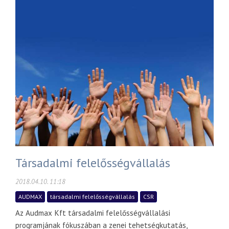
Társadalmi felelősségvállalás
2018.04.10. 11:18
AUDMAX
társadalmi felelősségvállalás
CSR
Az Audmax Kft társadalmi felelősségvállalási
programjának fókuszában a zenei tehetségkutatás,