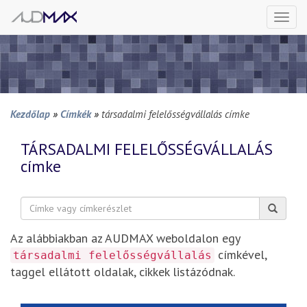
Togg
navi
Kezdőlap
»
Címkék
»
társadalmi felelősségvállalás címke
TÁRSADALMI FELELŐSSÉGVÁLLALÁS
címke
Keresés:
Az alábbiakban az AUDMAX weboldalon egy
címkével,
társadalmi felelősségvállalás
taggel ellátott oldalak, cikkek listázódnak.