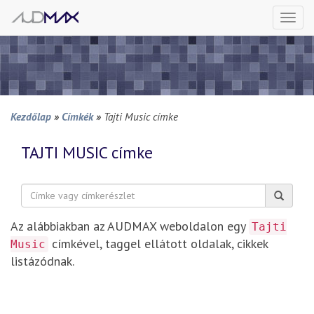
Togg
navi
Kezdőlap
»
Címkék
»
Tajti Music címke
TAJTI MUSIC
címke
Keresés:
Az alábbiakban az AUDMAX weboldalon egy
Tajti
címkével, taggel ellátott oldalak, cikkek
Music
listázódnak.