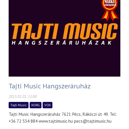
Tajti Music Hangszeráruház
2015.01.01. 12:00
Tajti Music
KORG
VOX
Tajti Music Hangszeráruház 7621 Pécs, Rákóczi út 49. Tel:
+36 72 534 884 www.tajtimusic.hu pecs@tajtimusic.hu