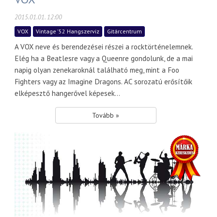
2015.01.01. 12:00
VOX
Vintage '52 Hangszerviz
Gitárcentrum
A VOX neve és berendezései részei a rocktörténelemnek.
Elég ha a Beatlesre vagy a Queenre gondolunk, de a mai
napig olyan zenekaroknál található meg, mint a Foo
Fighters vagy az Imagine Dragons. AC sorozatú erősítőik
elképesztő hangerővel képesek...
Tovább »