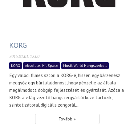
KORG
2015.01.01. 12:00
KORG
Absolute! Hit Space
Musik World Hangszerbolt
Egy valódi filmes sztori a KORG-é, hiszen egy bárzenész
meggyőz egy bártulajdonost, hogy pénzelje az általa
megálmodott dobgép fejlesztését és gyártását. Azóta a
KORG a világ vezető hangszergyártói közé tartozik,
szintetizátorai, digitális zongorái,...
Tovább »