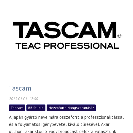
Tascam
2015.01.01. 12:00
Tascam
BB Studio
Mezzoforte Hangszeráruház
A japán gyártó neve mára összeforrt a professzionalitással
és a folyamatos igénybevétel kiváló tűrésével. Akár
otthoni, akár stúdió, vagy broadcast célokra választunk