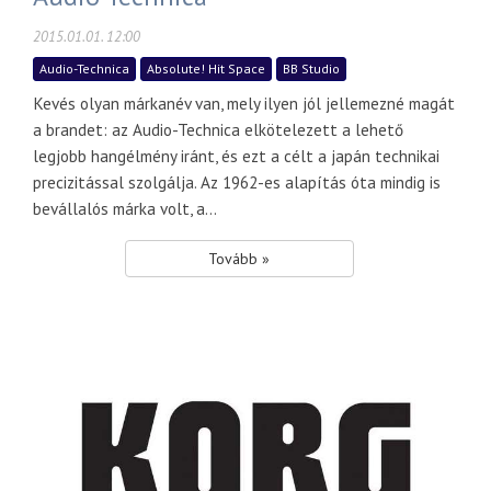
2015.01.01. 12:00
Audio-Technica
Absolute! Hit Space
BB Studio
Kevés olyan márkanév van, mely ilyen jól jellemezné magát
a brandet: az Audio-Technica elkötelezett a lehető
legjobb hangélmény iránt, és ezt a célt a japán technikai
precizitással szolgálja. Az 1962-es alapítás óta mindig is
bevállalós márka volt, a...
Tovább »