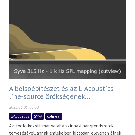
A belsőépítészet és az L-Acoustics
line-source örökségének...
2023.06.01. 00:00
L-Acoustics
SYVA
colinear
Aki foglalkozott már valaha színházi hangrendszerek
tervezésével, annak emlékeiben biztosan elevenen élnek