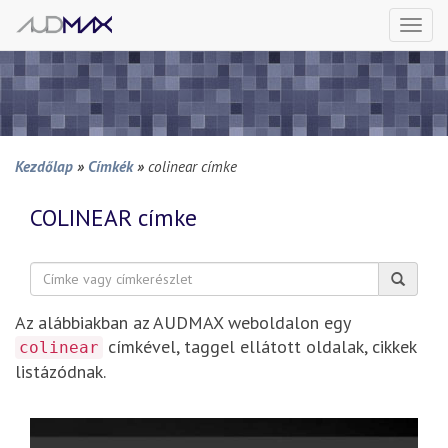
Togg
navi
Kezdőlap
»
Címkék
»
colinear címke
COLINEAR
címke
Keresés:
Az alábbiakban az AUDMAX weboldalon egy
címkével, taggel ellátott oldalak, cikkek
colinear
listázódnak.