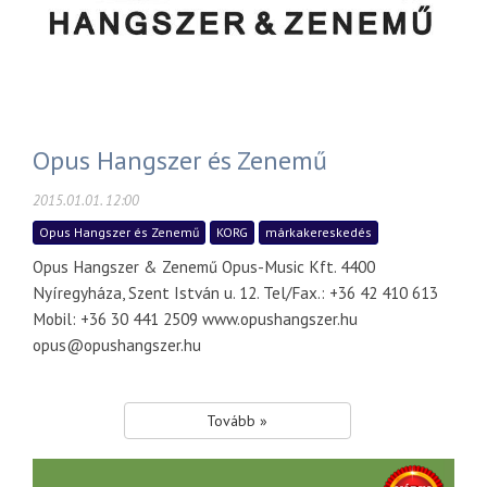
Opus Hangszer és Zenemű
2015.01.01. 12:00
Opus Hangszer és Zenemű
KORG
márkakereskedés
Opus Hangszer & Zenemű Opus-Music Kft. 4400
Nyíregyháza, Szent István u. 12. Tel/Fax.: +36 42 410 613
Mobil: +36 30 441 2509 www.opushangszer.hu
opus@opushangszer.hu
Tovább »