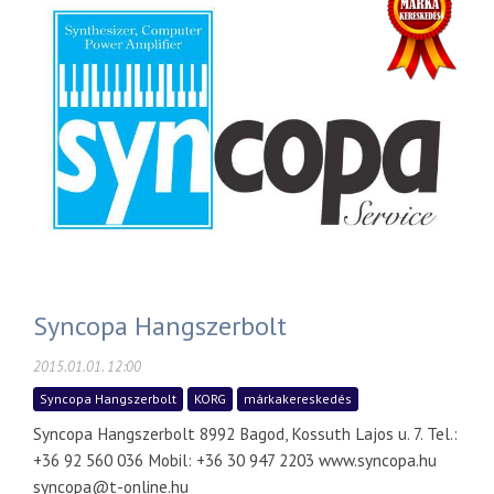
Syncopa Hangszerbolt
2015.01.01. 12:00
Syncopa Hangszerbolt
KORG
márkakereskedés
Syncopa Hangszerbolt 8992 Bagod, Kossuth Lajos u. 7. Tel.:
+36 92 560 036 Mobil: +36 30 947 2203 www.syncopa.hu
syncopa@t-online.hu