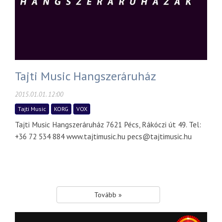
Tajti Music Hangszeráruház
2015.01.01. 12:00
Tajti Music
KORG
VOX
Tajti Music Hangszeráruház 7621 Pécs, Rákóczi út 49. Tel:
+36 72 534 884 www.tajtimusic.hu pecs@tajtimusic.hu
Tovább »