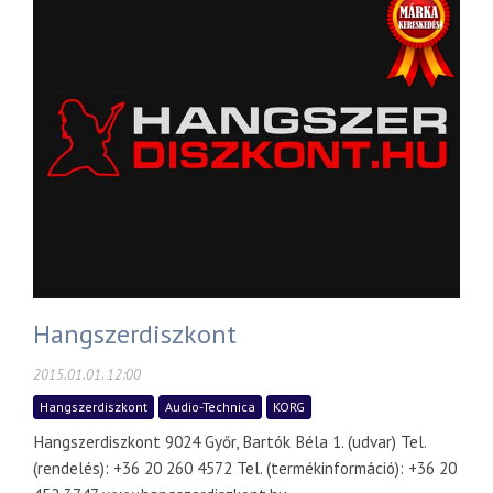
Hangszerdiszkont
2015.01.01. 12:00
Hangszerdiszkont
Audio-Technica
KORG
Hangszerdiszkont 9024 Győr, Bartók Béla 1. (udvar) Tel.
(rendelés): +36 20 260 4572 Tel. (termékinformáció): +36 20