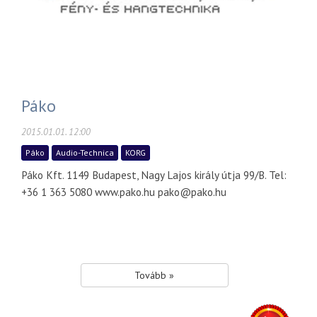
Páko
2015.01.01. 12:00
Páko
Audio-Technica
KORG
Páko Kft. 1149 Budapest, Nagy Lajos király útja 99/B. Tel:
+36 1 363 5080 www.pako.hu pako@pako.hu
Tovább »