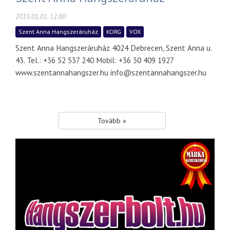
2015.01.01. 12:00
Szent Anna Hangszeráruház
KORG
VOX
Szent Anna Hangszeráruház 4024 Debrecen, Szent Anna u.
43. Tel.: +36 52 537 240 Mobil: +36 30 409 1927
www.szentannahangszer.hu info@szentannahangszer.hu
Tovább »