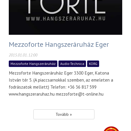
Mezzoforte Hangszeráruház Eger
2015.01.01. 12:00
Mezzoforte Hangszeráruház
Audio-Technica
KORG
Mezzoforte Hangszeráruház Eger 3300 Eger, Katona
István tér 5. (A piaccsarnokkal szemben, az emeleten a
fodrászatok mellett) Telefon: +36 36 817 599
www.hangszeraruhaz.hu mezzoforte@t-online.hu
Tovább »