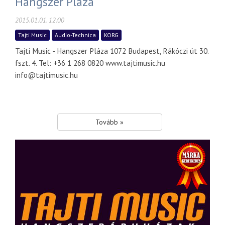
Hangszer Pláza
2015.01.01. 12:00
Tajti Music
Audio-Technica
KORG
Tajti Music - Hangszer Pláza 1072 Budapest, Rákóczi út 30.
fszt. 4. Tel: +36 1 268 0820 www.tajtimusic.hu
info@tajtimusic.hu
Tovább »