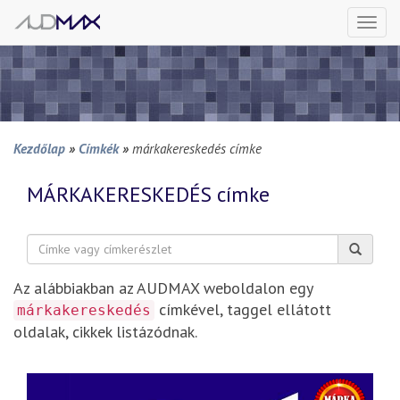
Togg
navi
Kezdőlap
»
Címkék
»
márkakereskedés címke
MÁRKAKERESKEDÉS
címke
Keresés:
Az alábbiakban az AUDMAX weboldalon egy
címkével, taggel ellátott
márkakereskedés
oldalak, cikkek listázódnak.