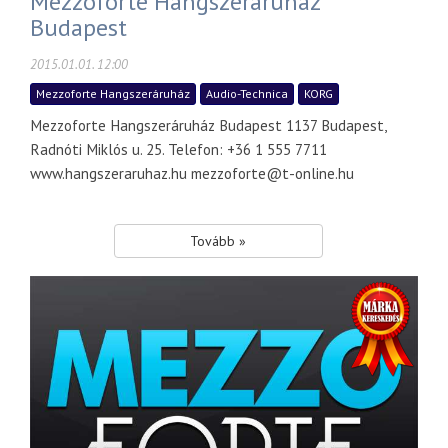
Mezzoforte Hangszeráruház
Budapest
2015.01.01. 12:00
Mezzoforte Hangszeráruház
Audio-Technica
KORG
Mezzoforte Hangszeráruház Budapest 1137 Budapest,
Radnóti Miklós u. 25. Telefon: +36 1 555 7711
www.hangszeraruhaz.hu mezzoforte@t-online.hu
Tovább »